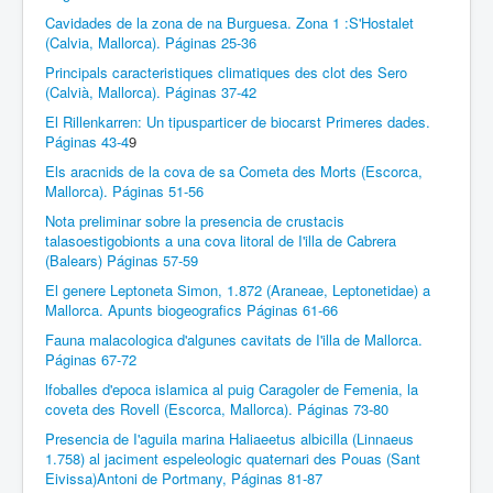
Cavidades de la zona de na Burguesa. Zona 1 :S'Hostalet
(Calvia, Mallorca). Páginas 25-36
Principals caracteristiques climatiques des clot des Sero
(Calvià, Mallorca). Páginas 37-42
El Rillenkarren: Un tipusparticer de biocarst Primeres dades.
Páginas 43-4
9
Els aracnids de la cova de sa Cometa des Morts (Escorca,
Mallorca). Páginas 51-56
Nota preliminar sobre la presencia de crustacis
talasoestigobionts a una cova litoral de I'illa de Cabrera
(Balears) Páginas 57-59
El genere Leptoneta Simon, 1.872 (Araneae, Leptonetidae) a
Mallorca. Apunts biogeografics Páginas 61-66
Fauna malacologica d'algunes cavitats de I'illa de Mallorca.
Páginas 67-72
lfoballes d'epoca islamica al puig Caragoler de Femenia, la
coveta des Rovell (Escorca, Mallorca). Páginas 73-80
Presencia de I'aguila marina Haliaeetus albicilla (Linnaeus
1.758) al jaciment espeleologic quaternari des Pouas (Sant
Eivissa)Antoni de Portmany, Páginas 81-87