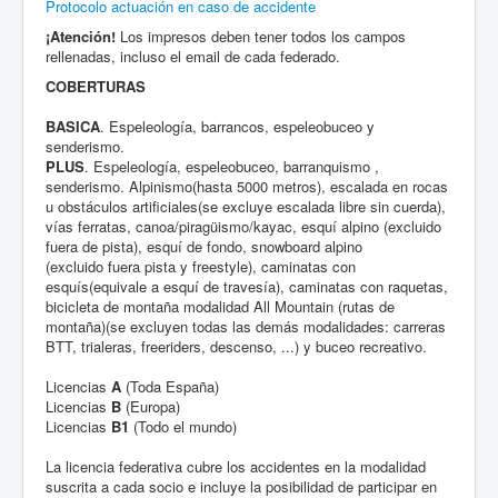
Protocolo actuación en caso de accidente
¡Atención!
Los impresos deben tener todos los campos
rellenadas, incluso el email de cada federado.
COBERTURAS
BASICA
. Espeleología, barrancos, espeleobuceo y
senderismo.
PLUS
. Espeleología, espeleobuceo, barranquismo ,
senderismo. Alpinismo(hasta 5000 metros), escalada en rocas
u obstáculos artificiales(se excluye escalada libre sin cuerda),
vías ferratas, canoa/piragüismo/kayac, esquí alpino (excluido
fuera de pista), esquí de fondo, snowboard alpino
(excluido fuera pista y freestyle), caminatas con
esquís(equivale a esquí de travesía), caminatas con raquetas,
bicicleta de montaña modalidad All Mountain (rutas de
montaña)(se excluyen todas las demás modalidades: carreras
BTT, trialeras, freeriders, descenso, ...) y buceo recreativo.
Licencias
A
(Toda España)
Licencias
B
(Europa)
Licencias
B1
(Todo el mundo)
La licencia federativa cubre los accidentes en la modalidad
suscrita a cada socio e incluye la posibilidad de participar en