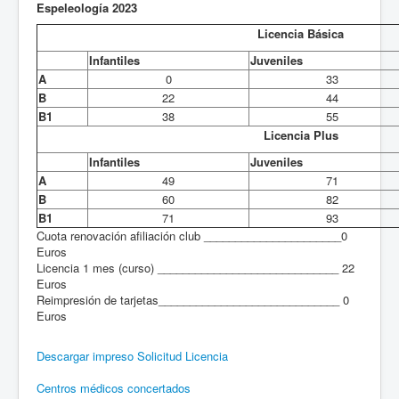
Espeleología 2023
Licencia Básica
Infantiles
Juveniles
A
0
33
B
22
44
B1
38
55
Licencia Plus
Infantiles
Juveniles
A
49
71
B
60
82
B1
71
93
Cuota renovación afiliación club ______________________0
Euros
Licencia 1 mes (curso) _____________________________ 22
Euros
Reimpresión de tarjetas_____________________________ 0
Euros
Descargar impreso Solicitud Licencia
Centros médicos concertados