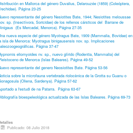
istribución en Mallorca del género Duvalius, Delarouzée (1859) (Coleóptera,
rechidae). Página 23-25
Nuevo representante del género Nesiotites Bate, 1944; Nesiotites meloussae
ov. sp. (Insectívora, Soricidae) de los rellenos cársticos del Barrane de
Binigaus (Es Mercadal, Menorca). Página 27-35
Una nueva especie del género Myotragus Bate, 1909 (Mammalia, Bovidae) en
a isla de Menorca: Myotragus binigausensis nov. sp. Implicaciones
paleozoogeográficas. Página 37-47
ypnomis eliomyoides nv. sp., nuevo glírido (Rodentia, Mammalia) del
Pleistoceno de Menorca (Islas Baleares). Página 49-52
Nuevo representante del genero Neosiotites Bate. Página 53-56
oticia sobre la microfauna vertebrada riolocènica de la Grotta su Guanu o
Gonagosula (Oliena, Sardenya). Página 57-62
portado a l'estudi de na Patarra. Página 63-67
ibliografía bioespeleológica actualizada de las Islas Baleares. Página 69-73
Detalles
Publicado: 08 Julio 2018