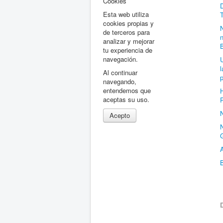
Cookies
D
Esta web utiliza
T
cookies propias y
de terceros para
n
analizar y mejorar
tu experiencia de
navegación.
l
Al continuar
navegando,
entendemos que
H
aceptas su uso.
Acepto
N
A
B