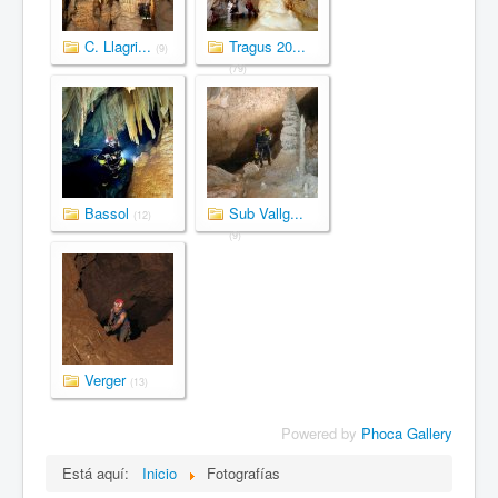
C. Llagri...
Tragus 20...
(9)
(79)
Bassol
Sub Vallg...
(12)
(9)
Verger
(13)
Powered by
Phoca Gallery
Está aquí:
Inicio
Fotografías