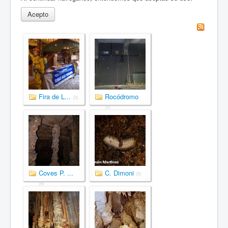
Acepto
Fira de L...
Rocódromo
(3)
(5)
Coves P. ...
C. Dimoni
(5)
(8)